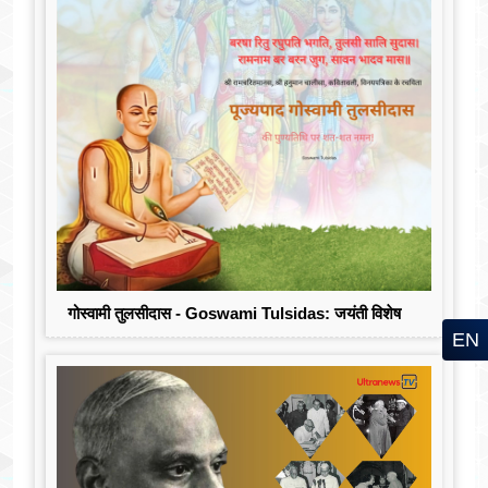
गोस्वामी तुलसीदास - Goswami Tulsidas: जयंती विशेष
EN