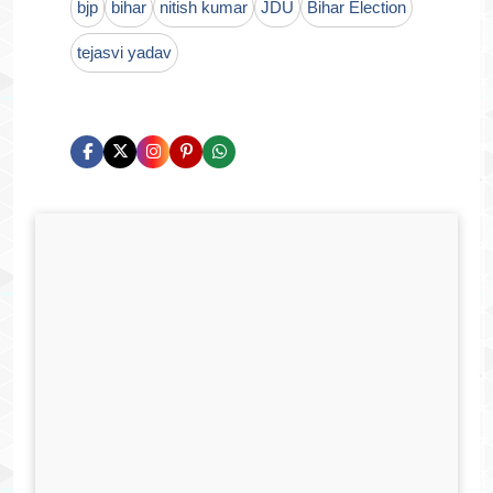
bjp
bihar
nitish kumar
JDU
Bihar Election
tejasvi yadav