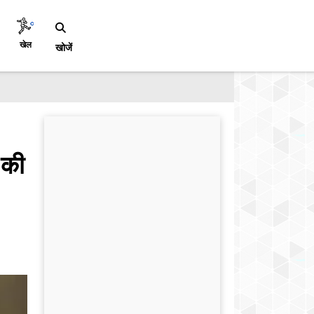
खेल
खोजें
 की