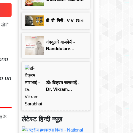
जयंती विशेष
वी. वी. गिरी - V.V. Giri
 लोगों
नंददुलारे वाजपेयी -
Nanddulare
Vajpayee
sono
so un
डॉ॰ विक्रम साराभाई -
Dr. Vikram
Sarabhai
त के
लेटेस्ट हिन्दी न्यूज़