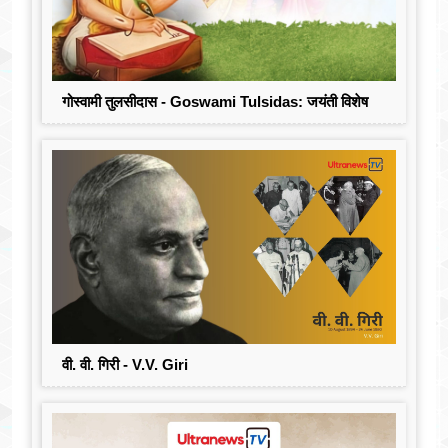
गोस्वामी तुलसीदास - Goswami Tulsidas: जयंती विशेष
वी. वी. गिरी - V.V. Giri