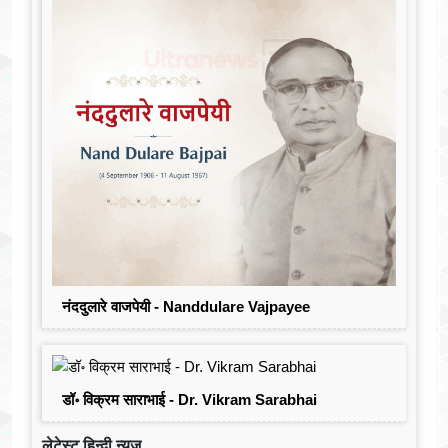
नंददुलारे वाजपेयी - Nanddulare Vajpayee
डॉ॰ विक्रम साराभाई - Dr. Vikram Sarabhai
लेटेस्ट हिन्दी न्यूज़