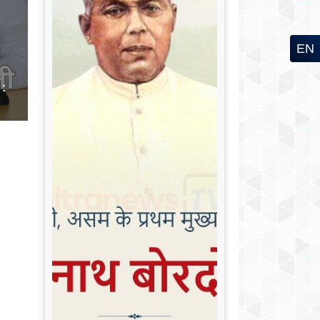
EN
 :