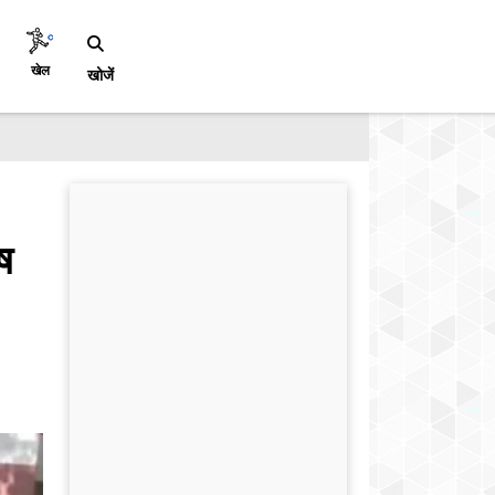
खेल
खोजें
ष