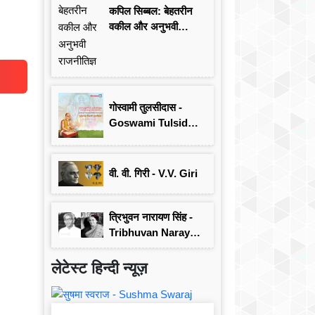
कपिल सिब्बल: बेहतरीन
वकील और अनुभवी
राजनीतिज्ञ
गोस्वामी तुलसीदास -
Goswami Tulsidas:
जयंती विशेष
वी. वी. गिरी - V.V. Giri
त्रिभुवन नारायण सिंह -
Tribhuvan Narayan
Singh
लेटेस्ट हिन्दी न्यूज़