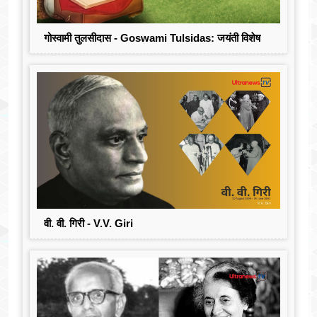
गोस्वामी तुलसीदास - Goswami Tulsidas: जयंती विशेष
वी. वी. गिरी - V.V. Giri