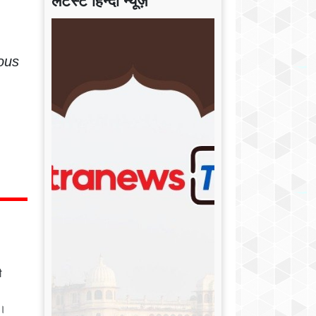
लेटेस्ट हिन्दी न्यूज़
ous
ी
ै।