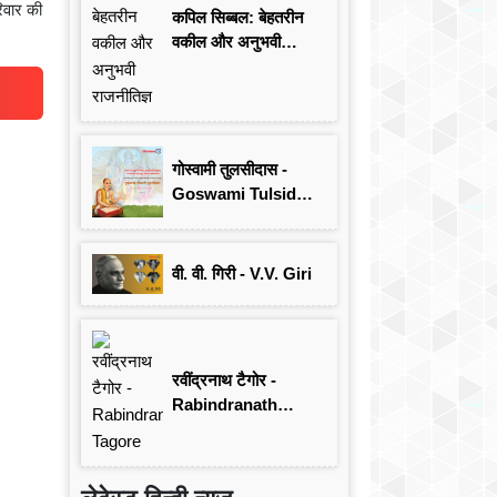
रिवार की
कपिल सिब्बल: बेहतरीन
वकील और अनुभवी
राजनीतिज्ञ
गोस्वामी तुलसीदास -
Goswami Tulsidas:
जयंती विशेष
वी. वी. गिरी - V.V. Giri
रवींद्रनाथ टैगोर -
Rabindranath
Tagore