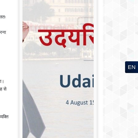
ूलतः
करना
EN
या।
ह से
यक्ति