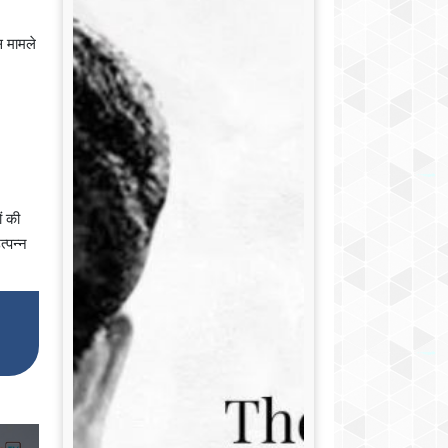
स मामले
ं की
्पन्न