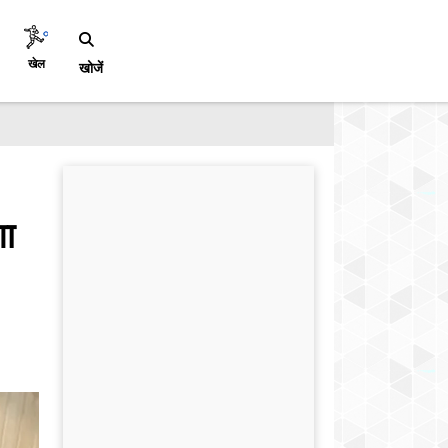
खेल
खोजें
शा