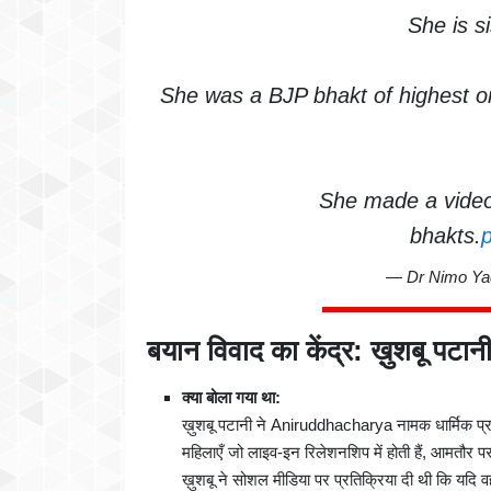
She is s
She was a BJP bhakt of highest or
She made a vide
bhakts.
— Dr Nimo Ya
बयान विवाद का केंद्र: ख़ुशबू पटान
क्या बोला गया था:
ख़ुशबू पटानी ने Aniruddhacharya नामक धार्मिक प्रव
महिलाएँ जो लाइव-इन रिलेशनशिप में होती हैं, आमतौर 
ख़ुशबू ने सोशल मीडिया पर प्रतिक्रिया दी थी कि यदि वह उ