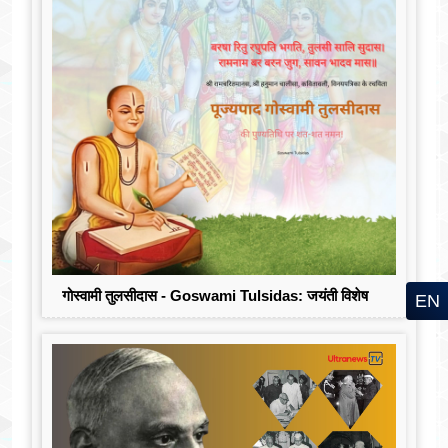
गोस्वामी तुलसीदास - Goswami Tulsidas: जयंती विशेष
EN