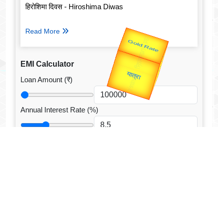
हिरोशिमा दिवस - Hiroshima Diwas
Read More
Valentine's
Gold Rate
EMI Calculator
Loan Amount (₹)
Annual Interest Rate (%)
Loan Tenure
Tenure Unit
Loan Type