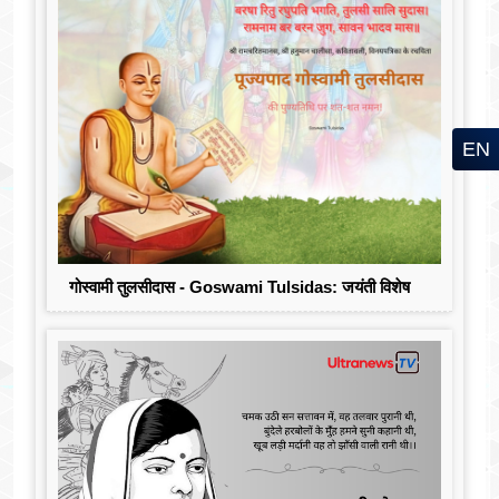
EN
गोस्वामी तुलसीदास - Goswami Tulsidas: जयंती विशेष