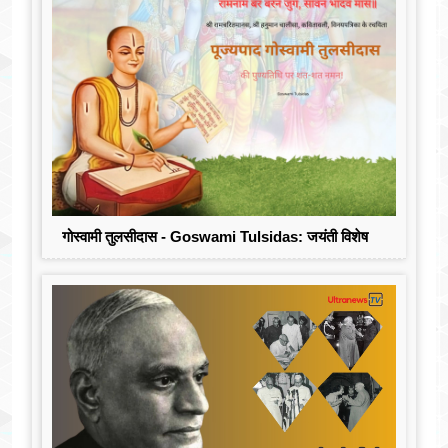
गोस्वामी तुलसीदास - Goswami Tulsidas: जयंती विशेष