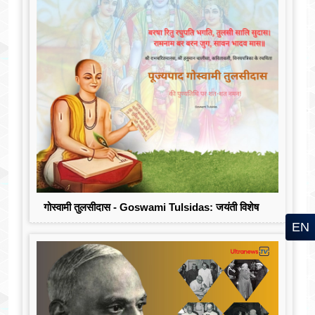
गोस्वामी तुलसीदास - Goswami Tulsidas: जयंती विशेष
EN