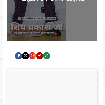
शिव प्रकाश - Shiv Prakash : जन्मदिन विशेष