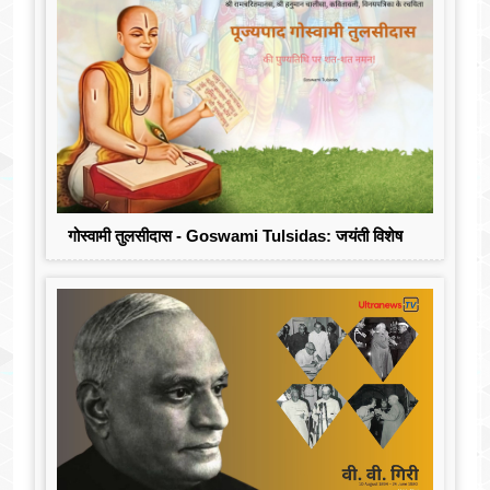
गोस्वामी तुलसीदास - Goswami Tulsidas: जयंती विशेष