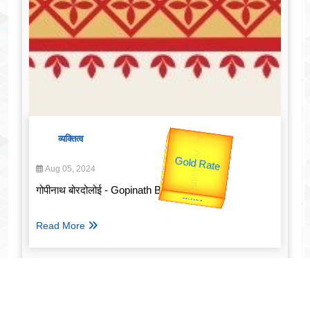
उप प्रधानमंत्री
व्यक्तित्व
उपराष्ट्रपति
Gold Rate
unTV Special
Valentine's
Aug 05, 2024
गोपीनाथ बोरदोलोई - Gopinath Bordoloi
यात्रा
Read More