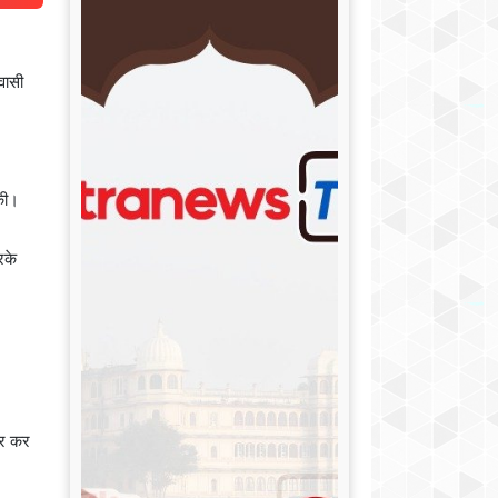
वासी
 की।
रके
ार कर