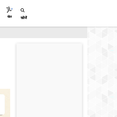
खेल
खोजें