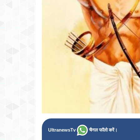
UltranewsTv
चैनल फॉलो करें।