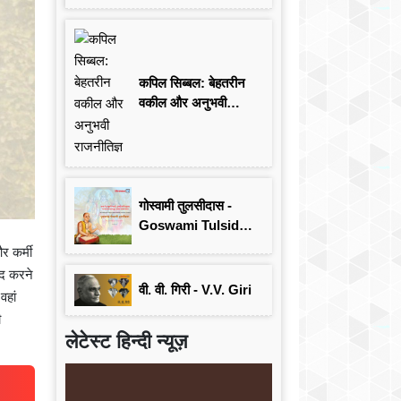
कपिल सिब्बल: बेहतरीन
वकील और अनुभवी
राजनीतिज्ञ
गोस्वामी तुलसीदास -
Goswami Tulsidas:
जयंती विशेष
र कर्मी
ाद करने
वी. वी. गिरी - V.V. Giri
वहां
ी
लेटेस्ट हिन्दी न्यूज़