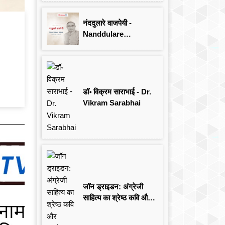
Singh
नंददुलारे वाजपेयी -
Nanddulare
Vajpayee
डॉ॰ विक्रम साराभाई - Dr.
Vikram Sarabhai
जॉन ड्राइडन: अंग्रेजी
साहित्य का श्रेष्ठ कवि और
आलोचक