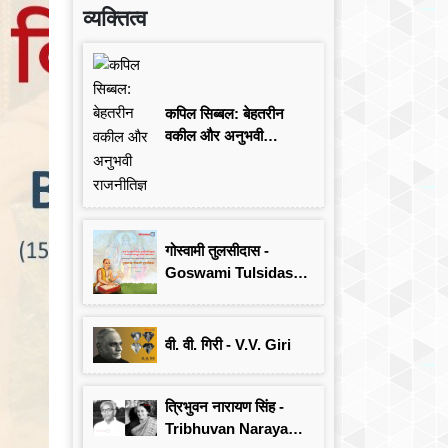
व्यक्तित्व
कपिल सिब्बल: बेहतरीन
वकील और अनुभवी
राजनीतिज्ञ
गोस्वामी तुलसीदास -
Goswami Tulsidas:
जयंती विशेष
वी. वी. गिरी - V.V. Giri
त्रिभुवन नारायण सिंह -
Tribhuvan Narayan