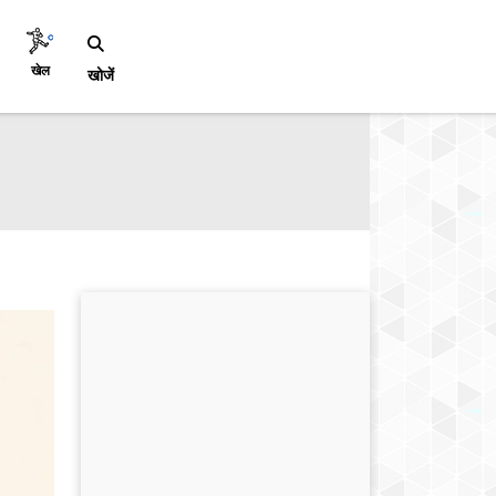
खेल
खोजें