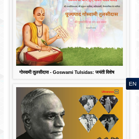
गोस्वामी तुलसीदास - Goswami Tulsidas: जयंती विशेष
EN