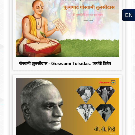
EN
गोस्वामी तुलसीदास - Goswami Tulsidas: जयंती विशेष