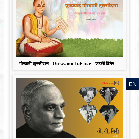
गोस्वामी तुलसीदास - Goswami Tulsidas: जयंती विशेष
EN