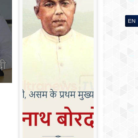
EN
 :