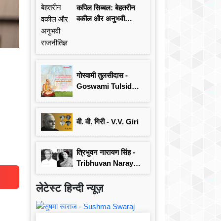
कपिल सिब्बल: बेहतरीन
वकील और अनुभवी
राजनीतिज्ञ
गोस्वामी तुलसीदास -
Goswami Tulsidas:
जयंती विशेष
वी. वी. गिरी - V.V. Giri
त्रिभुवन नारायण सिंह -
Tribhuvan Narayan
Singh
लेटेस्ट हिन्दी न्यूज़