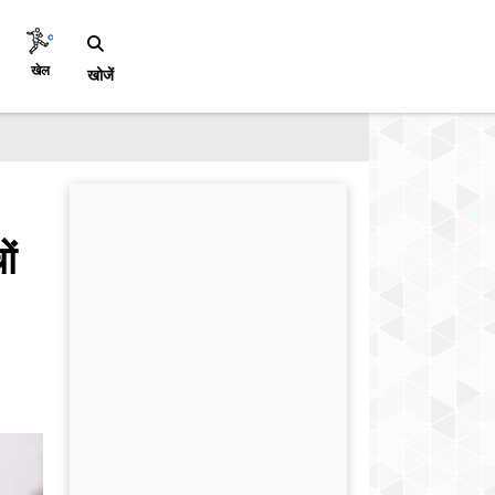
खेल
खोजें
ों