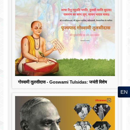
गोस्वामी तुलसीदास - Goswami Tulsidas: जयंती विशेष
EN