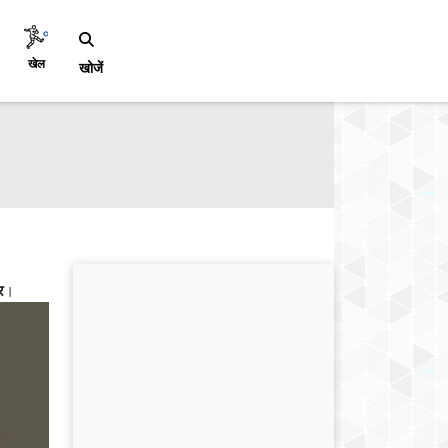
खेल
खोजें
र
।