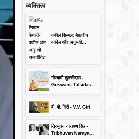
व्यक्तित्व
कपिल सिब्बल: बेहतरीन
वकील और अनुभवी
राजनीतिज्ञ
गोस्वामी तुलसीदास -
Goswami Tulsidas:
जयंती विशेष
वी. वी. गिरी - V.V. Giri
त्रिभुवन नारायण सिंह -
Tribhuvan Narayan