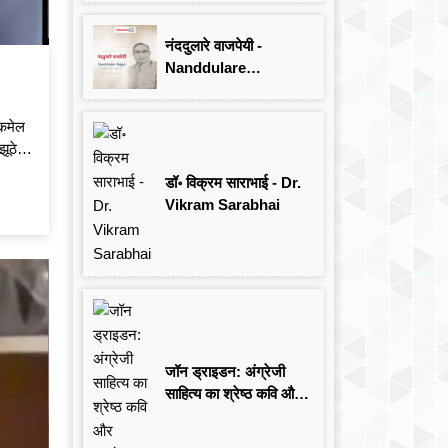
Singh
नंददुलारे वाजपेयी -
Nanddulare
Vajpayee
ैकमेल
झूठे
डॉ॰ विक्रम साराभाई - Dr.
Vikram Sarabhai
जॉन ड्राइडन: अंग्रेजी
साहित्य का श्रेष्ठ कवि और
आलोचक