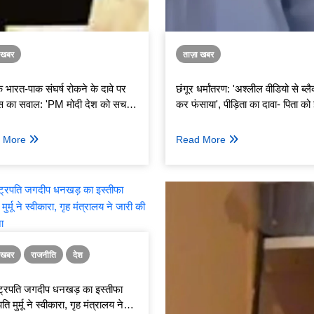
ा खबर
ताज़ा खबर
के भारत-पाक संघर्ष रोकने के दावे पर
छंगूर धर्मांतरण: 'अश्लील वीडियो से ब्ल
रेस का सवाल: 'PM मोदी देश को सच
कर फंसाया', पीड़िता का दावा- पिता को 
केस में जेल, मिल रही धमकियां
 More
Read More
ा खबर
राजनीति
देश
्ट्रपति जगदीप धनखड़ का इस्तीफा
पति मुर्मू ने स्वीकारा, गृह मंत्रालय ने