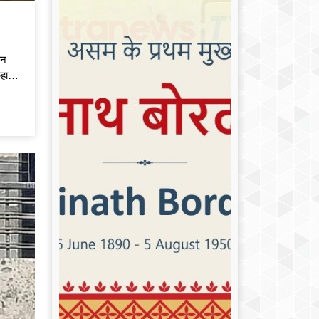
कन
हा