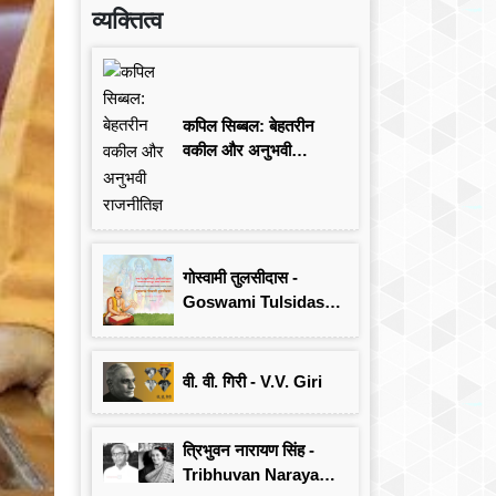
व्यक्तित्व
कपिल सिब्बल: बेहतरीन
वकील और अनुभवी
राजनीतिज्ञ
गोस्वामी तुलसीदास -
Goswami Tulsidas:
जयंती विशेष
वी. वी. गिरी - V.V. Giri
त्रिभुवन नारायण सिंह -
Tribhuvan Narayan