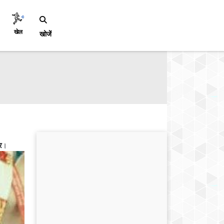
खेल
खोजें
र
।