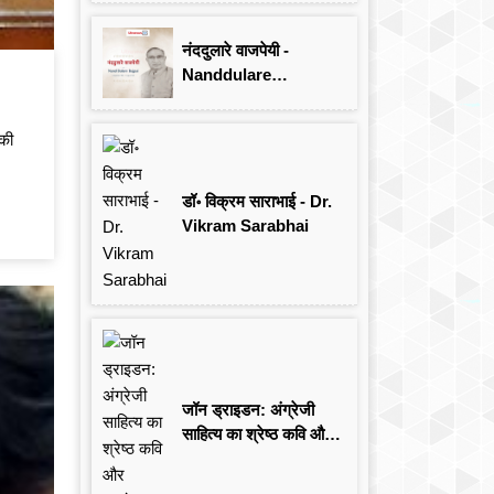
Singh
नंददुलारे वाजपेयी -
Nanddulare
Vajpayee
 की
डॉ॰ विक्रम साराभाई - Dr.
Vikram Sarabhai
जॉन ड्राइडन: अंग्रेजी
साहित्य का श्रेष्ठ कवि और
आलोचक