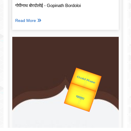
गोपीनाथ बोरदोलोई - Gopinath Bordoloi
Read More
उप प्रधानमंत्री
उपराष्ट्रपति
Valentine's
Gold Rate
unTV Special
यात्रा