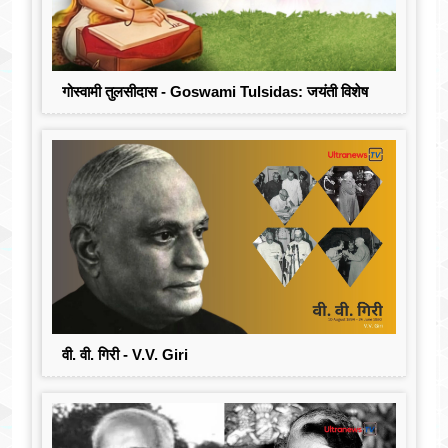
गोस्वामी तुलसीदास - Goswami Tulsidas: जयंती विशेष
वी. वी. गिरी - V.V. Giri