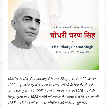
चौधरी चरण सिंह (Chaudhary Charan Singh) का जन्म 23 दिसंबर,
1902 में यूनाइटेड प्रोविंस (आज का उत्तर-प्रदेश) के बिजनौर जिले के
नूरपुर शहर हुआ। वर्ष 1925 में उन्होंने एम०ए० तथा वर्ष 1926 में लॉ की
डिग्री प्राप्त की। 1928 उन्होंने गाज़ियाबाद में वकालत शुरू किया। फ़रवरी,
1937 में वे 34 वर्ष की आयु में छपरौली(बाघपत) से MLA चुने गए।