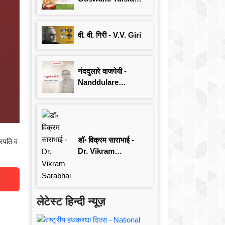
जयंती विशेष
वी. वी. गिरी - V.V. Giri
नंददुलारे वाजपेयी -
Nanddulare
Vajpayee
डॉ॰ विक्रम साराभाई -
्रपति व
Dr. Vikram
Sarabhai
लेटेस्ट हिन्दी न्यूज़