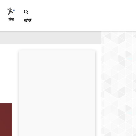
खेल
खोजें