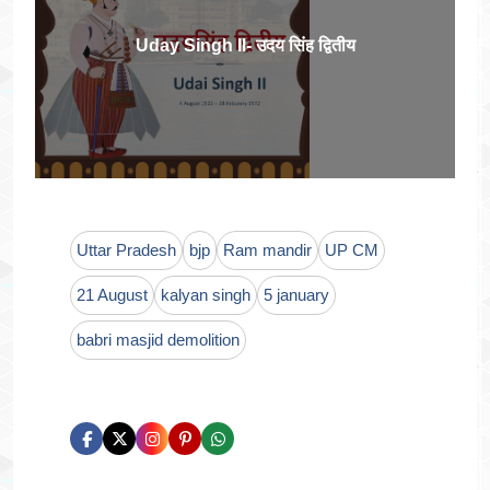
Uday Singh II- उदय सिंह द्वितीय
Uttar Pradesh
bjp
Ram mandir
UP CM
21 August
kalyan singh
5 january
babri masjid demolition