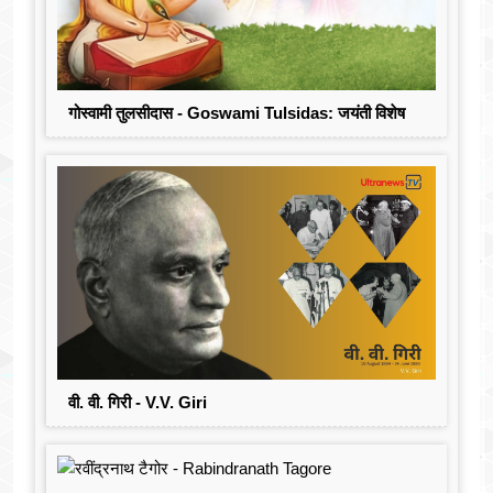
गोस्वामी तुलसीदास - Goswami Tulsidas: जयंती विशेष
वी. वी. गिरी - V.V. Giri