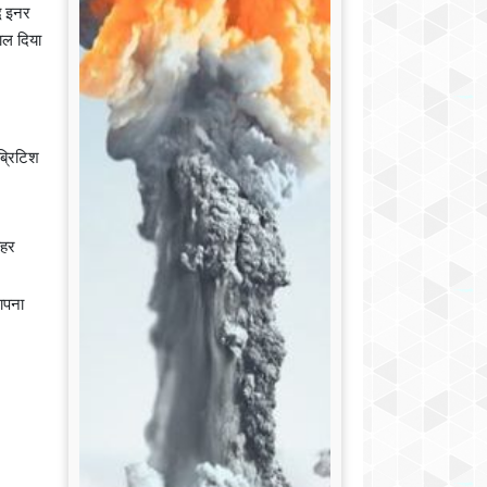
्ध इनर
काल दिया
ब्रिटिश
ाहर
थापना