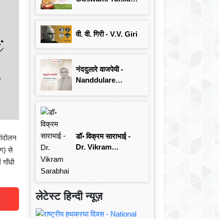
जयंती विशेष
वी. वी. गिरी - V.V. Giri
नंददुलारे वाजपेयी -
Nanddulare
Vajpayee
डॉ॰ विक्रम साराभाई -
आंदोलन
Dr. Vikram
ग) से
Sarabhai
 गाँधी
लेटेस्ट हिन्दी न्यूज़