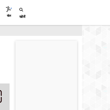
खेल
खोजें