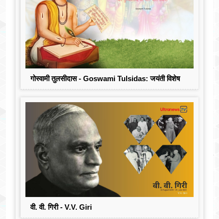
गोस्वामी तुलसीदास - Goswami Tulsidas: जयंती विशेष
वी. वी. गिरी - V.V. Giri