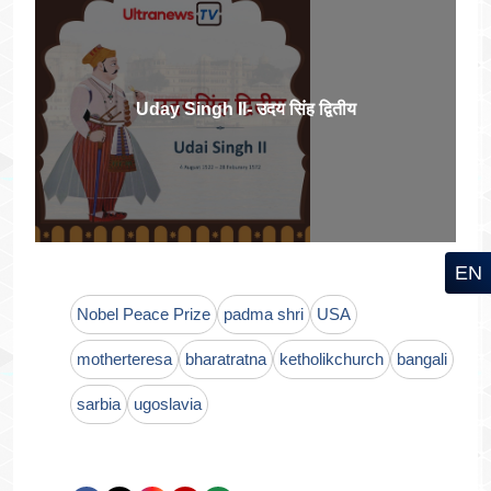
Uday Singh II- उदय सिंह द्वितीय
EN
Nobel Peace Prize
padma shri
USA
motherteresa
bharatratna
ketholikchurch
bangali
sarbia
ugoslavia