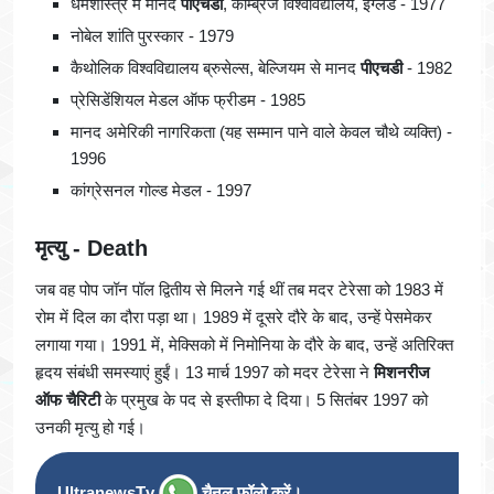
धर्मशास्त्र में मानद
पीएचडी
, कैम्ब्रिज विश्वविद्यालय, इंग्लैंड - 1977
नोबेल शांति पुरस्कार - 1979
कैथोलिक विश्वविद्यालय ब्रुसेल्स, बेल्जियम से मानद
पीएचडी
- 1982
प्रेसिडेंशियल मेडल ऑफ फ्रीडम - 1985
मानद अमेरिकी नागरिकता (यह सम्मान पाने वाले केवल चौथे व्यक्ति) -
1996
कांग्रेसनल गोल्ड मेडल - 1997
मृत्यु -
Death
जब वह पोप जॉन पॉल द्वितीय से मिलने गई थीं तब मदर टेरेसा को 1983 में
रोम में दिल का दौरा पड़ा था। 1989 में दूसरे दौरे के बाद, उन्हें पेसमेकर
लगाया गया। 1991 में, मेक्सिको में निमोनिया के दौरे के बाद, उन्हें अतिरिक्त
हृदय संबंधी समस्याएं हुईं। 13 मार्च 1997 को मदर टेरेसा ने
मिशनरीज
ऑफ चैरिटी
के प्रमुख के पद से इस्तीफा दे दिया। 5 सितंबर 1997 को
उनकी मृत्यु हो गई।
UltranewsTv
चैनल फॉलो करें।