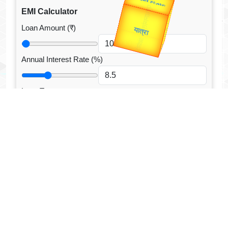
उपराष्ट्रपति
Valentine's
EMI Calculator
Gold Rate
unTV Special
Loan Amount (₹)
यात्रा
Annual Interest Rate (%)
Loan Tenure
Tenure Unit
Loan Type
CALCULATE EMI
Facebook Fanpage