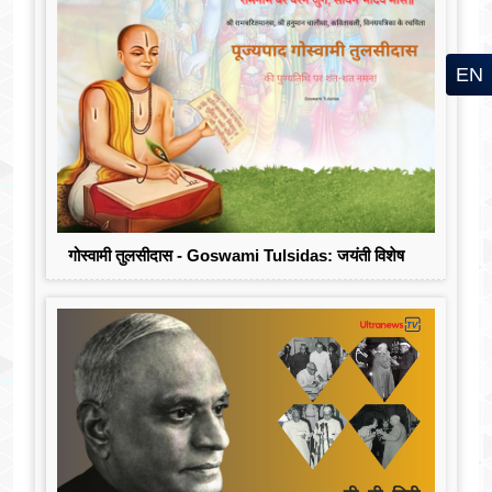
EN
गोस्वामी तुलसीदास - Goswami Tulsidas: जयंती विशेष