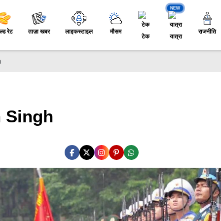
NEW
ल्ड रेट
ताज़ा खबर
लाइफस्टाइल
मौसम
राजनीति
टेक
यात्रा
h
h Singh