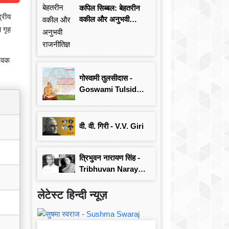
कपिल सिब्बल: बेहतरीन
्रीय
वकील और अनुभवी
प गृह
राजनीतिज्ञ
सेवक
गोस्वामी तुलसीदास -
Goswami Tulsidas:
जयंती विशेष
वी. वी. गिरी - V.V. Giri
त्रिभुवन नारायण सिंह -
Tribhuvan Narayan
Singh
लेटेस्ट हिन्दी न्यूज़