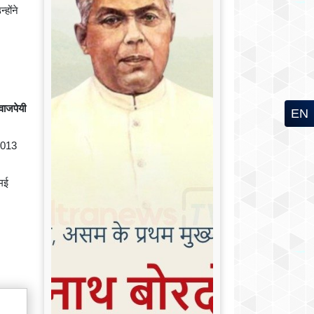
होंने
वाजपेयी
EN
2013
 मई