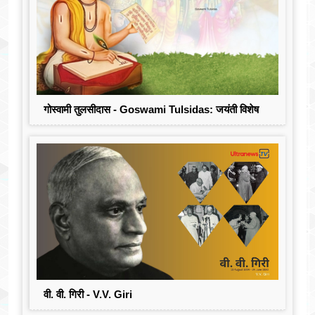
गोस्वामी तुलसीदास - Goswami Tulsidas: जयंती विशेष
वी. वी. गिरी - V.V. Giri