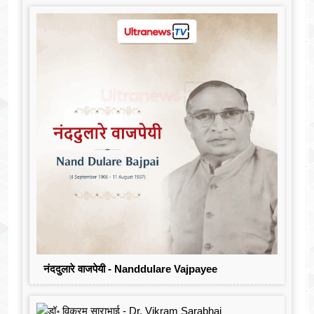
नंददुलारे वाजपेयी - Nanddulare Vajpayee