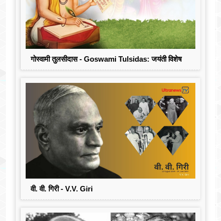
गोस्वामी तुलसीदास - Goswami Tulsidas: जयंती विशेष
वी. वी. गिरी - V.V. Giri