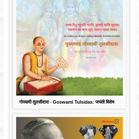
गोस्वामी तुलसीदास - Goswami Tulsidas: जयंती विशेष