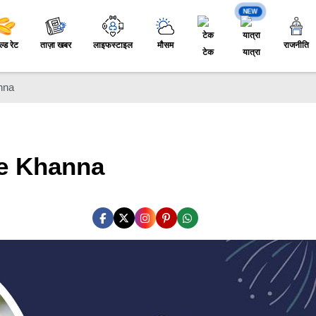
NEW
ल्ड रेट
ताज़ा खबर
लाइफस्टाइल
मौसम
राजनीति
टेक
यात्रा
anna
kle Khanna