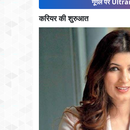
गूगल पर Ultran
करियर की शुरुआत