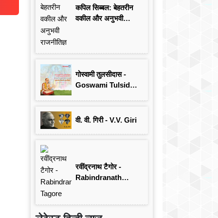
कपिल सिब्बल: बेहतरीन
वकील और अनुभवी
राजनीतिज्ञ
गोस्वामी तुलसीदास -
Goswami Tulsidas:
जयंती विशेष
वी. वी. गिरी - V.V. Giri
रवींद्रनाथ टैगोर -
Rabindranath
Tagore