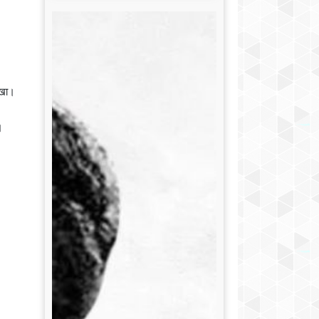
रखा।
।