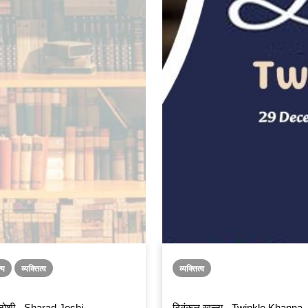
्य
व्यक्तित्व
व्यक्तित्व
ोशी - Sharad Joshi
ट्विंकल खन्ना - Twinkle Khanna