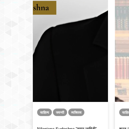
साहित्य
जयन्ती
व्यक्तित्व
साहित
Nilanjana Sudeshna "झुम्पा लाहिड़ी"
शरद ज