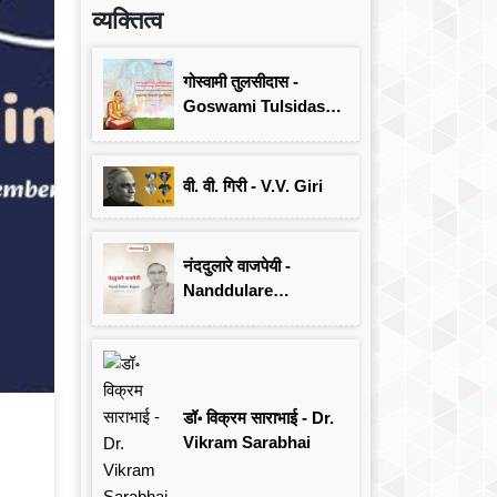
व्यक्तित्व
गोस्वामी तुलसीदास -
Goswami Tulsidas:
जयंती विशेष
वी. वी. गिरी - V.V. Giri
नंददुलारे वाजपेयी -
Nanddulare
Vajpayee
डॉ॰ विक्रम साराभाई - Dr.
Vikram Sarabhai