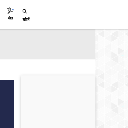
खेल
खोजें