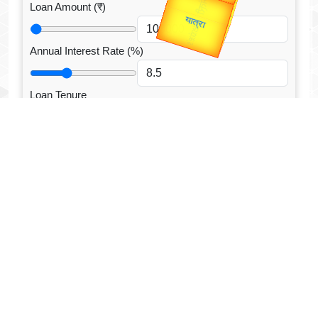
Valentine's
Gold Rate
Loan Amount (₹)
Annual Interest Rate (%)
Loan Tenure
Tenure Unit
Loan Type
CALCULATE EMI
Facebook Fanpage