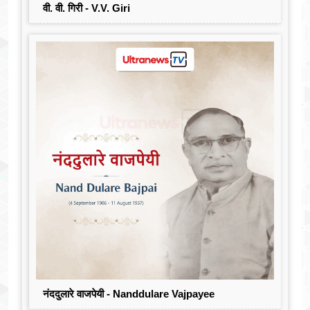
वी. वी. गिरी - V.V. Giri
नंददुलारे वाजपेयी - Nanddulare Vajpayee