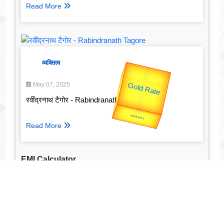
Read More
व्यक्तित्व
उप प्रधानमंत्री
उपराष्ट्रपति
Valentine's
May 07, 2025
Gold Rate
unTV Special
रवींद्रनाथ टैगोर - Rabindranath Tagore
यात्रा
Read More
EMI Calculator
Loan Amount (₹)
Annual Interest Rate (%)