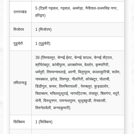
5 (टिहरी गढ़वाल, गढ़वाल, अल्मोड़ा, नैनीताल-उधमसिंह नगर,
उत्तराखंड
हरिद्वार)
मिजोरम
1 (मिजोरम)
पुडुचेरी
1 (पुडुचेरी)
39 (तिरुवल्लुर, चेन्नई ईस्‍ट, चेन्नई साउथ, चेन्नई सेंट्रल,
श्रीपेरंबदूर, कांचीपुरम, अरक्कोणम, वेल्लोर, कृष्णागिरी,
धर्मपुरी, तिरुवन्नामलाई, अरणी, विलुप्पुरम, कल्लाकुरिची, सलेम,
नामक्कल, इरोड, तिरुप्पुर, नीलगिरी, कोयंबटूर, पोलाची,
तमिलनाडु
डिंडीगुल, करूर, तिरुचिरापल्ली , पेरम्बलुर, कुड्डालोर,
चिदम्बरम, मयिलादुथुराई, नागपट्टिनम, तंजावुर, शिवगंगा, मदुरै,
थेनी, विरुधुनगर, रामनाथपुरम, थूथुक्कुडी, तेनकासी,
तिरुनेलवेली, कन्याकुमारी)
सिक्किम
1 (सिक्किम)