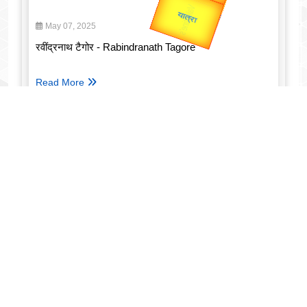
May 07, 2025
रवींद्रनाथ टैगोर - Rabindranath Tagore
Read More
EMI Calculator
Loan Amount (₹)
Annual Interest Rate (%)
Loan Tenure
Tenure Unit