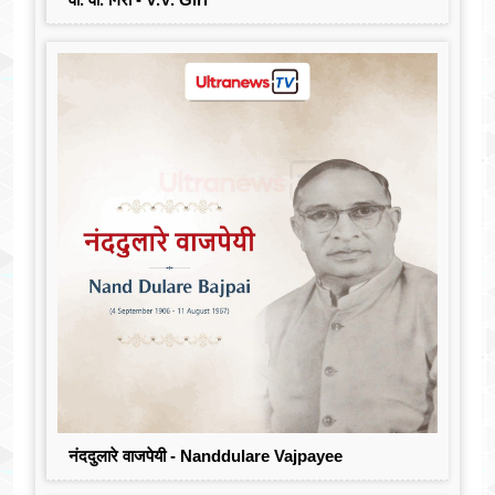
नंददुलारे वाजपेयी - Nanddulare Vajpayee