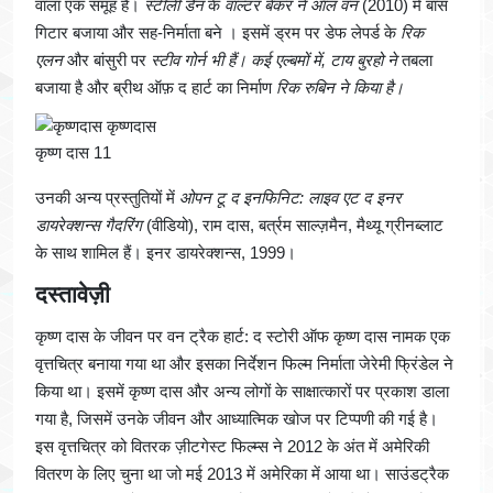
वाला एक समूह है।
स्टीली डैन
के
वाल्टर बेकर ने
ऑल वन
(2010) में बास
गिटार बजाया और सह-निर्माता बने । इसमें ड्रम पर डेफ लेपर्ड के
रिक
एलन
और बांसुरी पर
स्टीव गोर्न भी हैं। कई एल्बमों में,
टाय बुरहो ने
तबला
बजाया है और ब्रीथ ऑफ़ द हार्ट का निर्माण
रिक रुबिन ने किया है।
कृष्ण दास 11
उनकी अन्य प्रस्तुतियों में
ओपन टू द इनफिनिट: लाइव एट द इनर
डायरेक्शन्स गैदरिंग
(वीडियो), राम दास, बर्त्रम साल्ज़मैन, मैथ्यू ग्रीनब्लाट
के साथ शामिल हैं। इनर डायरेक्शन्स, 1999।
दस्तावेज़ी
कृष्ण दास के जीवन पर वन ट्रैक हार्ट: द स्टोरी ऑफ कृष्ण दास नामक एक
वृत्तचित्र बनाया गया था और इसका निर्देशन फिल्म निर्माता जेरेमी फ्रिंडेल ने
किया था। इसमें कृष्ण दास और अन्य लोगों के साक्षात्कारों पर प्रकाश डाला
गया है, जिसमें उनके जीवन और आध्यात्मिक खोज पर टिप्पणी की गई है।
इस वृत्तचित्र को वितरक ज़ीटगेस्ट फिल्म्स ने 2012 के अंत में अमेरिकी
वितरण के लिए चुना था जो मई 2013 में अमेरिका में आया था। साउंडट्रैक