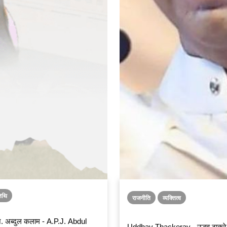
तिथि
राजनीति
व्यक्तित्व
जे. अब्दुल कलाम - A.P.J. Abdul
Uddhav Thackeray - उद्धव ठाकरे