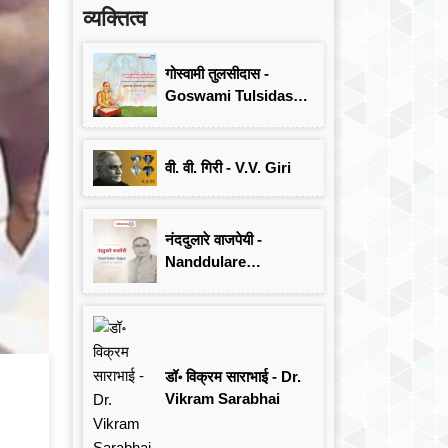
व्यक्तित्व
गोस्वामी तुलसीदास -
Goswami Tulsidas:
जयंती विशेष
वी. वी. गिरी - V.V. Giri
नंददुलारे वाजपेयी -
Nanddulare
Vajpayee
डॉ॰ विक्रम साराभाई - Dr.
Vikram Sarabhai