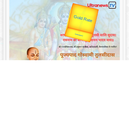
उप प्रधानमंत्री
उपराष्ट्रपति
Gold Rate
unTV Special
Valentine's
यात्रा
गोस्वामी तुलसीदास - Goswami Tulsidas: जयंती विशेष