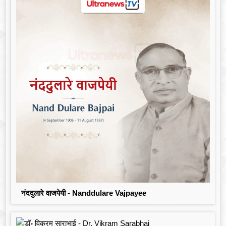
नंददुलारे वाजपेयी - Nanddulare Vajpayee