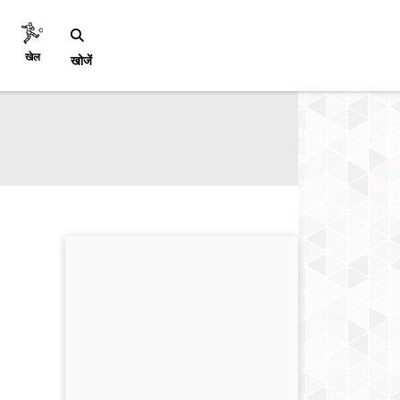
खेल
खोजें