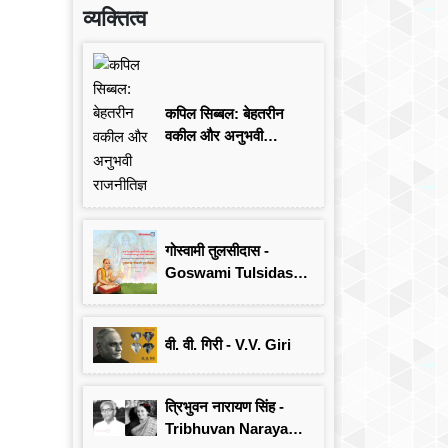
व्यक्तित्व
कपिल सिब्बल: बेहतरीन
वकील और अनुभवी
राजनीतिज्ञ
गोस्वामी तुलसीदास -
Goswami Tulsidas:
जयंती विशेष
वी. वी. गिरी - V.V. Giri
त्रिभुवन नारायण सिंह -
Tribhuvan Narayan