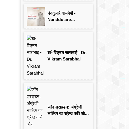
Singh
नंददुलारे वाजपेयी -
Nanddulare
Vajpayee
डॉ॰ विक्रम साराभाई - Dr.
Vikram Sarabhai
जॉन ड्राइडन: अंग्रेजी
साहित्य का श्रेष्ठ कवि और
आलोचक