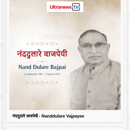
नंददुलारे वाजपेयी - Nanddulare Vajpayee