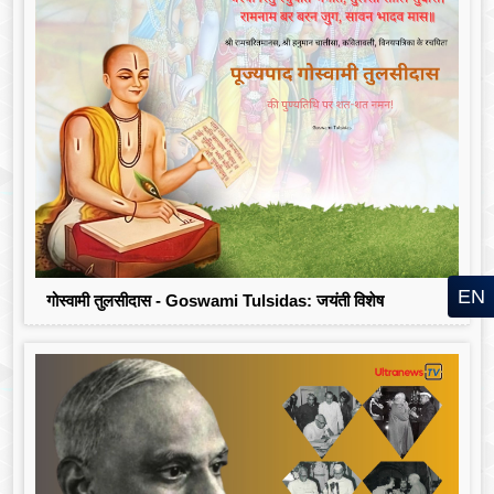
EN
गोस्वामी तुलसीदास - Goswami Tulsidas: जयंती विशेष