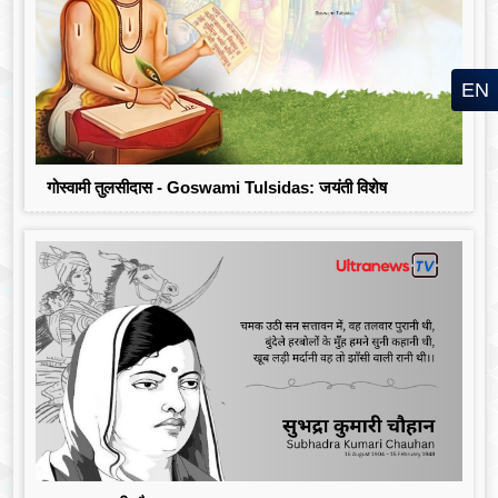
EN
गोस्वामी तुलसीदास - Goswami Tulsidas: जयंती विशेष