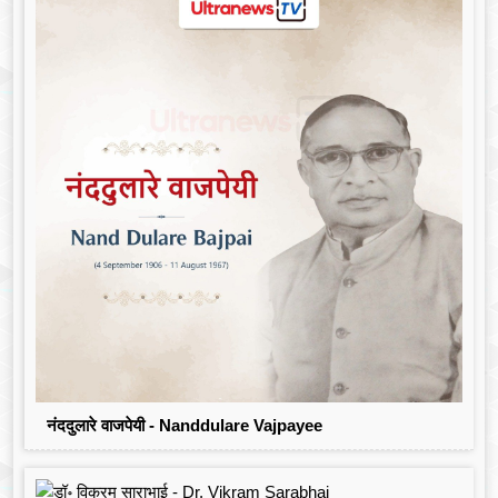
नंददुलारे वाजपेयी - Nanddulare Vajpayee