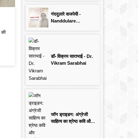
Singh
नंददुलारे वाजपेयी -
Nanddulare
Vajpayee
ल की
डॉ॰ विक्रम साराभाई - Dr.
Vikram Sarabhai
जॉन ड्राइडन: अंग्रेजी
साहित्य का श्रेष्ठ कवि और
आलोचक