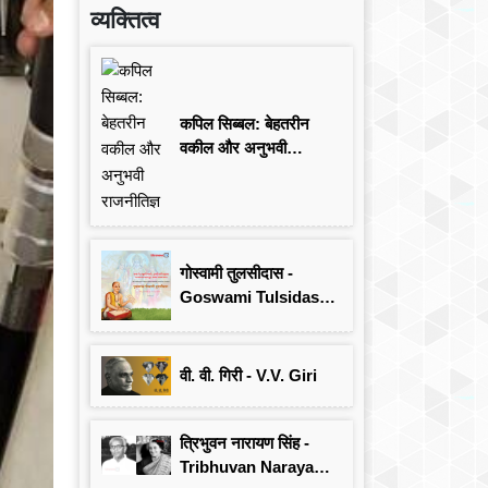
व्यक्तित्व
कपिल सिब्बल: बेहतरीन
वकील और अनुभवी
राजनीतिज्ञ
गोस्वामी तुलसीदास -
Goswami Tulsidas:
जयंती विशेष
वी. वी. गिरी - V.V. Giri
त्रिभुवन नारायण सिंह -
Tribhuvan Narayan