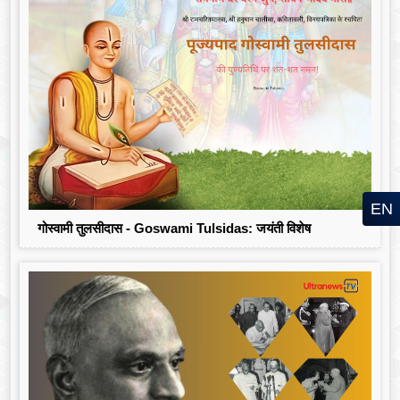
EN
गोस्वामी तुलसीदास - Goswami Tulsidas: जयंती विशेष