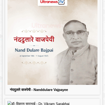
नंददुलारे वाजपेयी - Nanddulare Vajpayee