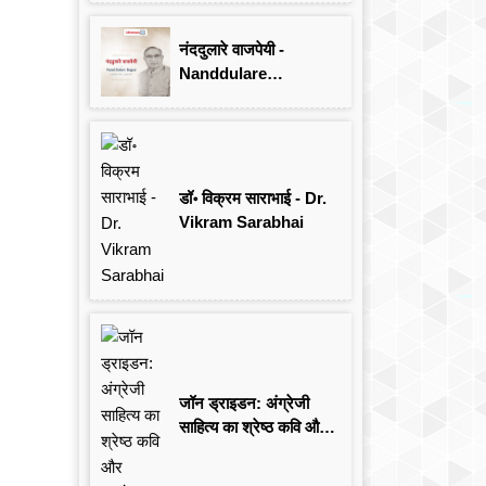
Singh
नंददुलारे वाजपेयी -
Nanddulare
Vajpayee
डॉ॰ विक्रम साराभाई - Dr.
Vikram Sarabhai
जॉन ड्राइडन: अंग्रेजी
साहित्य का श्रेष्ठ कवि और
आलोचक