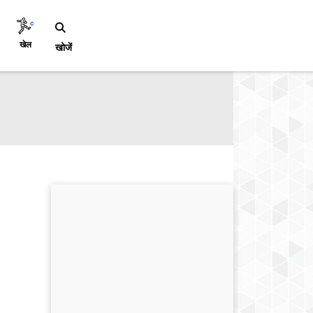
खेल
खोजें