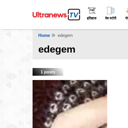
इतिहास
वेब स्टोरी
गो
Home
edegem
edegem
1 posts