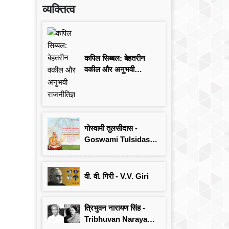
व्यक्तित्व
कपिल सिब्बल: बेहतरीन
वकील और अनुभवी
राजनीतिज्ञ
गोस्वामी तुलसीदास -
Goswami Tulsidas:
जयंती विशेष
वी. वी. गिरी - V.V. Giri
त्रिभुवन नारायण सिंह -
Tribhuvan Narayan