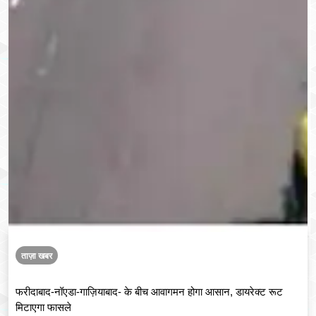
ताज़ा खबर
फरीदाबाद-नॉएडा-गाज़ियाबाद- के बीच आवागमन होगा आसान, डायरेक्ट रूट
मिटाएगा फासले