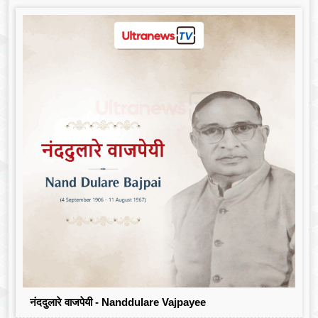
नंददुलारे वाजपेयी - Nanddulare Vajpayee